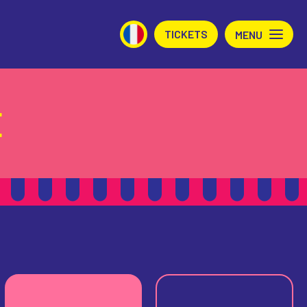
TICKETS
MENU
E