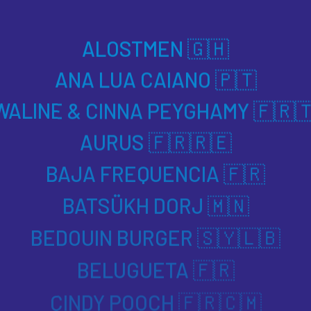
ALOSTMEN 🇬🇭
ANA LUA CAIANO 🇵🇹
WALINE & CINNA PEYGHAMY 🇫🇷
AURUS 🇫🇷🇷🇪
BAJA FREQUENCIA 🇫🇷
BATSÜKH DORJ 🇲🇳
BEDOUIN BURGER 🇸🇾🇱🇧
BELUGUETA 🇫🇷
CINDY POOCH 🇫🇷🇨🇲